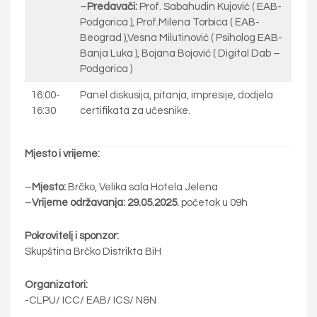
–
Predavači:
Prof. Sabahudin Kujović ( EAB-
Podgorica ), Prof.Milena Torbica ( EAB-
Beograd ),Vesna Milutinović ( Psiholog EAB-
Banja Luka ), Bojana Bojović ( Digital Dab –
Podgorica )
16:00-
Panel diskusija, pitanja, impresije, dodjela
16:30
certifikata za učesnike.
Mjesto i vrijeme:
–
Mjesto:
Brčko, Velika sala Hotela Jelena
–
Vrijeme održavanja:
29.05.2025.
početak u 09h
Pokrovitelj i sponzor:
Skupština Brčko Distrikta BiH
Organizatori:
-CLPU/ ICC/ EAB/ ICS/ N&N