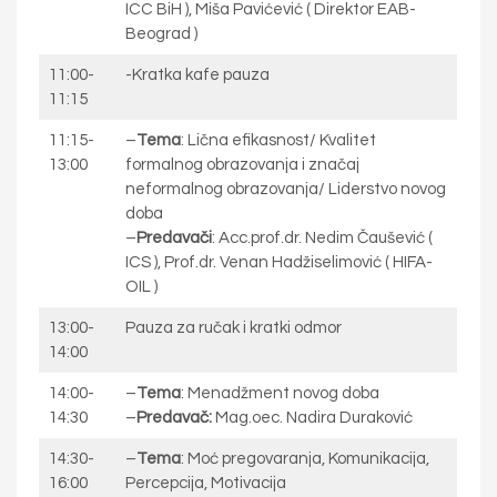
ICC BiH ), Miša Pavićević ( Direktor EAB-
Beograd )
11:00-
-Kratka kafe pauza
11:15
11:15-
–
Tema
: Lična efikasnost/ Kvalitet
13:00
formalnog obrazovanja i značaj
neformalnog obrazovanja/ Liderstvo novog
doba
–
Predavači
: Acc.prof.dr. Nedim Čaušević (
ICS ), Prof.dr. Venan Hadžiselimović ( HIFA-
OIL )
13:00-
Pauza za ručak i kratki odmor
14:00
14:00-
–
Tema
: Menadžment novog doba
14:30
–
Predavač:
Mag.oec. Nadira Duraković
14:30-
–
Tema
: Moć pregovaranja, Komunikacija,
16:00
Percepcija, Motivacija