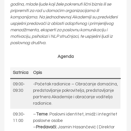
godina, mlade ljude koji žele pokrenuti lični biznis ili se
pripremiti za rad u domaćim organizacijama ili
kompanijama. Na jednodnevnoj Akademiji su predviđeni
uspješni predavači iz oblasti adaptivnog i primjenljivog
menadžmenta, eksperti za poslovnu komunikaciju i
motivaciju, psiholozi i NLP stručnjaci, te uspješni ljudi iz
poslovnog društva.
Agenda
Satnica
Opis
09:00-
-Početak radionice – Obraćanje domaćina,
09:30
predstavljanje pokrovitelja, predstavljanje
partnera Akademije i obraćanje voditelja
radionice.
09:30-
–
Teme
: Poslovni identitet, imidž i integritet
11:00
poslovne osobe
–
Predavači:
Jasmin Hasančević ( Direktor