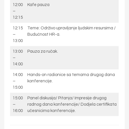
12:00
Kafe pauza
–
12:15
12:15
Teme: Održivo upravljanje ljudskim resursima /
–
Budućnost HR-a.
13:00
13:00
Pauza za ručak.
–
14:00
14:00
Hands-on radionice sa temama drugog dana
–
konferencije.
15:00
15:00
Panel diskusija/ Pitanja/ Impresije drugog
–
radnog dana konferencije/ Dodjela certifikata
16:00
učesnicima konferencije.