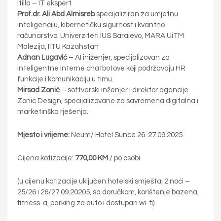
Itilla – IT ekspert
Prof.dr. Ali Abd Almisreb
specijaliziran za umjetnu
inteligenciju, kibernetičku sigurnost i kvantno
računarstvo. Univerziteti IUS Sarajevo, MARA UiTM
Malezija, IITU Kazahstan
Adnan Lugavić
– AI iniženjer, specijalizovan za
inteligentne interne chatbotove koji podržavaju HR
funkcije i komunikaciju u timu.
Mirsad Zonić
– softverski inženjer i direktor agencije
Zonic Design, specijalizovane za savremena digitalna i
marketinška rješenja.
Mjesto i vrijeme:
Neum/ Hotel Sunce 26-27.09.2025.
Cijena kotizacije:
770,00 KM
/ po osobi
(u cijenu kotizacije uključen hotelski smještaj 2 noći –
25/26 i 26/27.09.20205, sa doručkom, korištenje bazena,
fitness-a, parking za auto i dostupan wi-fi).