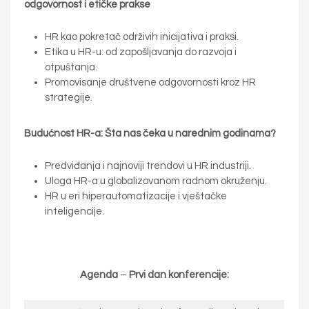
odgovornost i etičke prakse
HR kao pokretač održivih inicijativa i praksi.
Etika u HR-u: od zapošljavanja do razvoja i
otpuštanja.
Promovisanje društvene odgovornosti kroz HR
strategije.
Budućnost
HR-a: Šta nas čeka u narednim godinama?
Predviđanja i najnoviji trendovi u HR industriji.
Uloga HR-a u globalizovanom radnom okruženju.
HR u eri hiperautomatizacije i vještačke
inteligencije.
Agenda
–
Prvi dan konferencije: