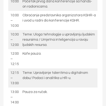
10:00
Početak prvog dana konferencije sa hands-
on radionicama.
10:00
Obraćanje predstavnika organizatora KSHR-a
–
i uvod u radni dio konferencije KSHR.
10:30
10:30
Teme: Uloga tehnologije u upravljanju ljudskim
–
resursima / Umjetna inteligencija u ravoju
12:00
ljudskih resursa.
12:00
Kafe pauza.
–
12:15
12:15
Teme: Upravljanje talentima u digitalnom
–
dobu/ Podaci i analitika u HR-u.
13:00
13:00
Pauza za ručak.
–
14:00