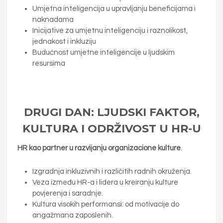
Umjetna inteligencija u upravljanju beneficijama i
naknadama
Inicijative za umjetnu inteligenciju i raznolikost,
jednakost i inkluziju
Budućnost umjetne inteligencije u ljudskim
resursima
DRUGI DAN: LJUDSKI FAKTOR,
KULTURA I ODRŽIVOST U HR-U
HR
kao partner u razvijanju organizacione kulture
.
Izgradnja inkluzivnih i različitih radnih okruženja.
Veza između HR-a i lidera u kreiranju kulture
povjerenja i saradnje.
Kultura visokih performansi: od motivacije do
angažmana zaposlenih.