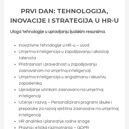
PRVI DAN: TEHNOLOGIJA,
INOVACIJE I STRATEGIJA U HR-U
Uloga tehnologije u upravljanju ljudskim resursima.
Inovativne tehnologije u HR-u – uvod
Umjetna inteligencija u zapošljavanju i akviziciji
talenata
Pristrasnost i pravednost u zapošljavanju
zasnovanom na umjetnoj inteligenciji
Umjetna inteligencija u angažmanu i iskustvu
zaposlenika
Upravljanje učinkom zasnovano na umjetnoj
inteligenciji
Učenje i razvoj – Personalizirani programi obuke i
preporuke za razvoj vještina zasnovane na umjetnoj
inteligenciji
HR analitika i planiranje radne snage
Pravna i etička razmatranja – GDPR