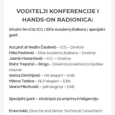
VODITELJI KONFERENCIJE I
HANDS-ON RADIONICA:
Stručni tim ICS/ ICC / Elite Academy Balkans
/ specijalni
gosti
Acc.prof.dr Nedim Čaušević
– ICS – Direktor
Miša Pavičević
– Elite Academy Balkans – Direktor
Jasmin Hasančević
– ICC – Direktor
Elvira Trepanić – Bingo
–
Direktorica sektora za ljudske
resurse
Gorica Dimitrijević
– HR ekspert – EAB
Milena Torbica
– NLP ekspert – EAB
Vesna Milutinović
– psihologinja – EAB
Specijalni gosti
– stručnjaci za umjetnu inteligenciju:
Enes Hukic
, Director and Senior Technical Consultant/