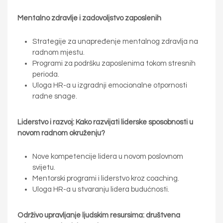
Mentalno
zdravlje i
zadovoljstvo
zaposlenih
Strategije za unapređenje mentalnog zdravlja na
radnom mjestu.
Programi za podršku zaposlenima tokom stresnih
perioda.
Uloga HR-a u izgradnji emocionalne otpornosti
radne snage.
Liderstvo
i razvoj: Kako razvijati liderske sposobnosti u
novom radnom okruženju?
Nove kompetencije lidera u novom poslovnom
svijetu.
Mentorski programi i liderstvo kroz coaching.
Uloga HR-a u stvaranju lidera budućnosti.
Održivo
upravljanje ljudskim resursima: društvena